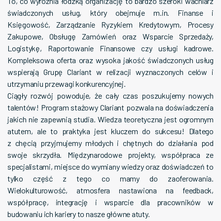
To, co wyróżnia łódzką organizację to bardzo szeroki wachlarz
świadczonych usług, który obejmuje m.in. Finanse i
Księgowość, Zarządzanie Ryzykiem Kredytowym, Procesy
Zakupowe, Obsługę Zamówień oraz Wsparcie Sprzedaży,
Logistykę, Raportowanie Finansowe czy usługi kadrowe.
Kompleksowa oferta oraz wysoka jakość świadczonych usług
wspierają Grupę Clariant w relizacji wyznaczonych celów i
utrzymaniu przewagi konkurencyjnej.
Ciągły rozwój powoduje, że cały czas poszukujemy nowych
talentów! Program stażowy Clariant pozwala na doświadczenia
jakich nie zapewnią studia. Wiedza teoretyczna jest ogromnym
atutem, ale to praktyka jest kluczem do sukcesu! Dlatego
z chęcią przyjmujemy młodych i chętnych do działania pod
swoje skrzydła. Międzynarodowe projekty, współpraca ze
specjalistami, miejsce do wymiany wiedzy oraz doświadczeń to
tylko część z tego co mamy do zaoferowania.
Wielokulturowość, atmosfera nastawiona na feedback,
współpracę, integrację i wsparcie dla pracowników w
budowaniu ich kariery to nasze główne atuty.