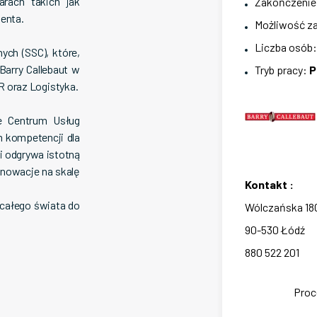
rach takich jak
Zakończenie
ienta.
Możliwość za
Liczba osób
ch (SSC), które,
Barry Callebaut w
Tryb pracy
:
P
HR oraz Logistyka.
e Centrum Usług
 kompetencji dla
 i odgrywa istotną
innowacje na skalę
Kontakt
:
 całego świata do
Wólczańska
18
90-530
Łódź
880 522 201
Proc