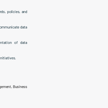
ds, policies, and
 communicate data
ntation of data
nitiatives.
agement, Business