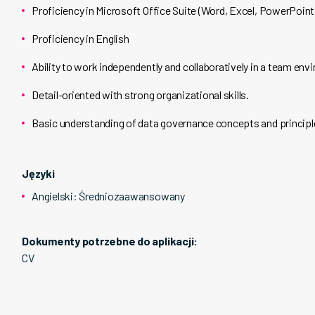
Proficiency in Microsoft Office Suite (Word, Excel, PowerPoint
Proficiency in English
Ability to work independently and collaboratively in a team env
Detail-oriented with strong organizational skills.
Basic understanding of data governance concepts and principles
Języki
Angielski
:
Średniozaawansowany
Dokumenty potrzebne do aplikacji:
CV