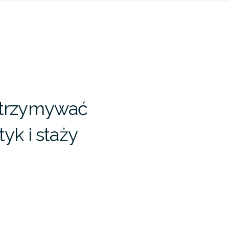
 otrzymywać
yk i staży