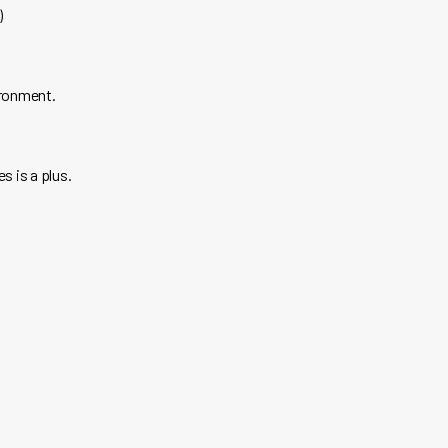
)
ironment.
 is a plus.