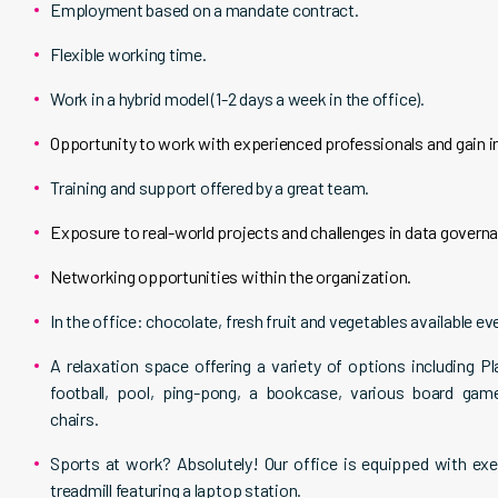
Employment based on a mandate contract.
Flexible working time.
Work in a hybrid model (1-2 days a week in the office).
Opportunity to work with experienced professionals and gain in
Training and support offered by a great team.
Exposure to real-world projects and challenges in data govern
Networking opportunities within the organization.
In the office: chocolate, fresh fruit and vegetables available eve
A relaxation space offering a variety of options including Pl
football, pool, ping-pong, a bookcase, various board ga
chairs.
Sports at work? Absolutely! Our office is equipped with exe
treadmill featuring a laptop station.