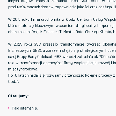
innych krajów. Fabryka zatrudnia około 300 osób w obsza
produkcja, łańcuch dostaw, zapewnienie jakości oraz obsługa kl
W 2015 roku firma uruchomiła w Łodzi Centrum Usług Wspólny
które stało się kluczowym wsparciem dla globalnych operacji 
obszarach takich jak Finanse, IT, Master Data, Obsługa Klienta, 
W 2025 roku SSC przeszło transformację tworząc Globaln
Biznesowych (GBS), a zarazem stając się strategicznym hubem
całej Grupy Barry Callebaut. GBS w Łodzi zatrudnia ok 700 osób
rolę w transformacji operacyjnej firmy, wspierając jej rozwój i 
międzynarodową.
Po 10 latach nadal się rozwijamy przenosząc kolejne procesy z
Łodzi.
Oferujemy:
Paid internship.