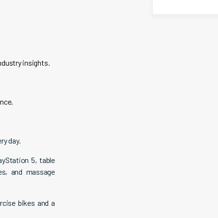
dustry insights.
ance.
ry day.
ayStation 5, table
mes, and massage
rcise bikes and a