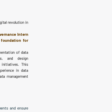
gital revolution in
vernance Intern
 foundation for
mentation of data
ns, and design
nitiatives. This
perience in data
 data management
ments and ensure