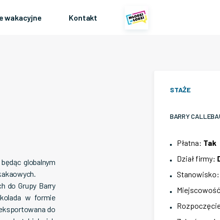
e wakacyjne
Kontakt
STAŻE
BARRY CALLEBAUT
Płatna
:
Tak
Dział firmy
:
, będąc globalnym
 kakaowych.
Stanowisko
ch do Grupy Barry
Miejscowoś
ekolada w formie
Rozpoczęcie
st eksportowana do