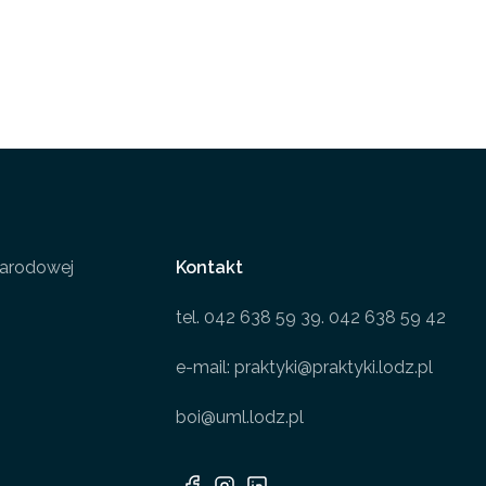
narodowej
Kontakt
tel. 042 638 59 39. 042 638 59 42
e-mail: praktyki@praktyki.lodz.pl
boi@uml.lodz.pl